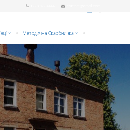
+228 872 4444
contact@email.com
вці
Методична Cкарбничка