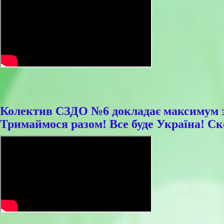
Колектив СЗДО №6 докладає максимум зу
Тримаймося разом! Все буде Україна!