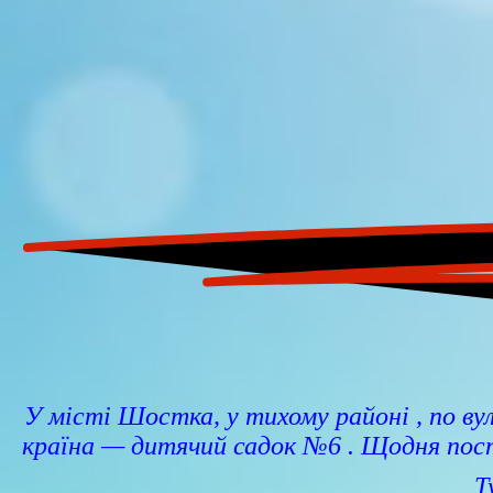
У місті Шостка, у тихому районі , по ву
країна — дитячий садок №6 . Щодня посп
Т