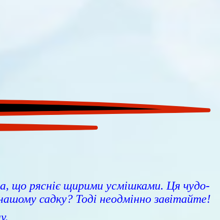
ва, що рясніє щирими усмішками. Ця чудо-
нашому садку? Тоді неодмінно завітайте!
у.