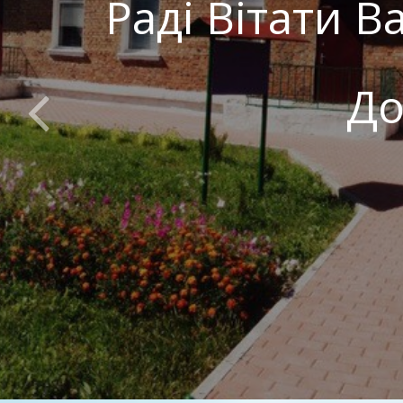
Раді Вітати В
До