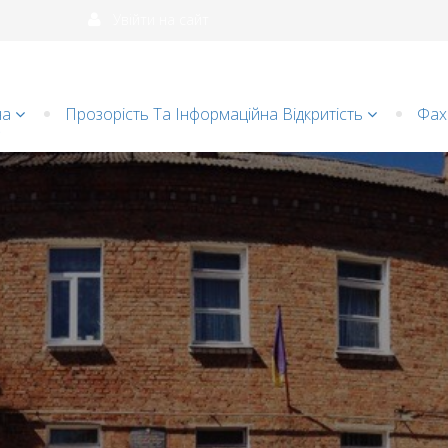
Увійти на сайт
на
Прозорість Та Інформаційна Відкритість
Фахі
и
Батькам
Групи