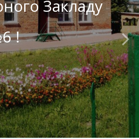
орного Закладу
6 !