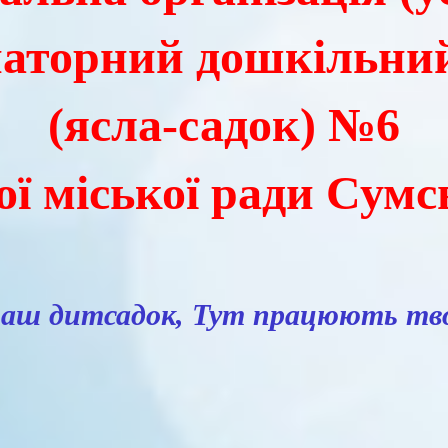
аторний дошкільний
(ясла-садок) №6
 міської ради Сумсь
 наш дитсадок, Тут працюють тв