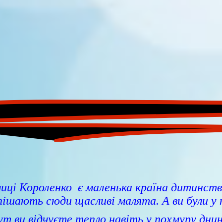
лиці Короленко є маленька країна дитинст
ішають сюди щасливі малята. А ви були у 
ут ви відчуєте тепло навіть у похмуру днин