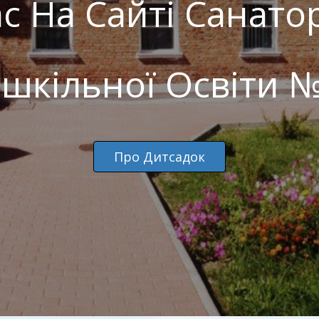
ас На Сайті Санат
шкільної Освіти №
Про Дитсадок