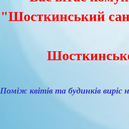
"Шосткинський сан
Шосткинської
Поміж квітів та будинків виріс