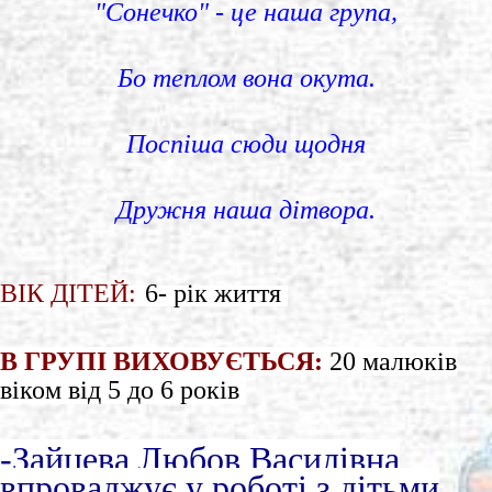
"Сонечко" - це наша група,
Бо теплом вона окута.
Поспіша сюди щодня
Дружня наша
дітвора
.
ВІК ДІТЕЙ:
6-
рік життя
В ГРУПІ ВИХОВУЄТЬСЯ:
20 малюків
віком від 5 до 6 років
-Зайцева Любов Василівна
впроваджує у роботі з дітьми