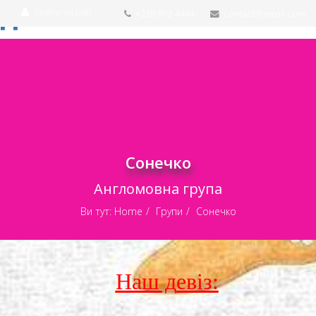
Увійти на сайт
+228 872 4444
contact@email.com
Сонечко
Англомовна група
Ви тут:
Home
Групи
Сонечко
Наш д
евіз: