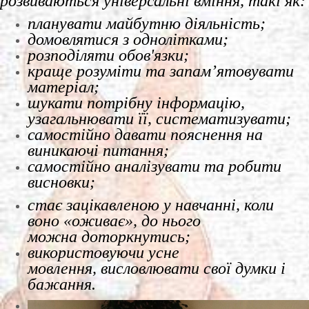
розвиваються універсальні вміння, такі як:
планувати майбутню
діяльність;
домовлятися з однолітками;
розподіляти обов'язки;
краще розуміти та запам’ятовувати
матеріал;
шукати потрібну інформацію,
узагальнювати її, систематизувати;
самостійно давати пояснення
на
виникаючі питання;
самостійно аналізувати та робити
висновки;
стає зацікавленою у навчанні, коли
воно «оживає», до нього
можна доторкнутись;
використовуючи усне
мовлення, висловлювати свої думки і
бажання.