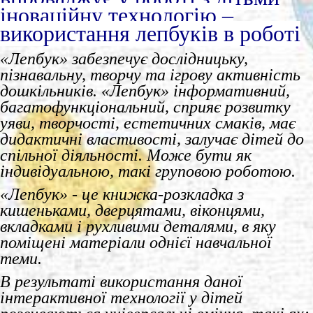
іноваційну технологію –
використання лепбуків в роботі
«Лепбук» забезпечує дослідницьку,
пізнавальну, творчу та ігрову активність
дошкільників. «Лепбук» інформативний,
багатофункціональний, сприяє розвитку
уяви, творчості, естетичних смаків, має
дидактичні властивості, залучає дітей до
спільної діяльності. Може бути як
індивідуальною, такі груповою роботою.
«Лепбук» - це книжка-розкладка з
кишеньками, дверцятами, віконцями,
вкладками і рухливими деталями, в яку
поміщені матеріали однієї навчальної
теми.
В результаті використання даної
інтерактивної технології у дітей