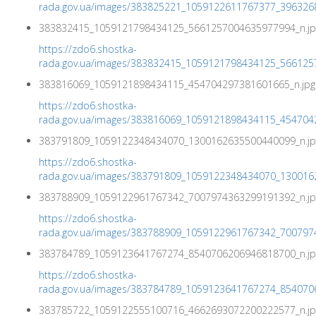
rada.gov.ua/images/383825221_1059122611767377_396326
383832415_1059121798434125_5661257004635977994_n.jp
https://zdo6.shostka-
rada.gov.ua/images/383832415_1059121798434125_566125
383816069_1059121898434115_454704297381601665_n.jpg
https://zdo6.shostka-
rada.gov.ua/images/383816069_1059121898434115_454704
383791809_1059122348434070_1300162635500440099_n.jp
https://zdo6.shostka-
rada.gov.ua/images/383791809_1059122348434070_130016
383788909_1059122961767342_7007974363299191392_n.jp
https://zdo6.shostka-
rada.gov.ua/images/383788909_1059122961767342_700797
383784789_1059123641767274_8540706206946818700_n.jp
https://zdo6.shostka-
rada.gov.ua/images/383784789_1059123641767274_854070
383785722_1059122555100716_4662693072200222577_n.jp