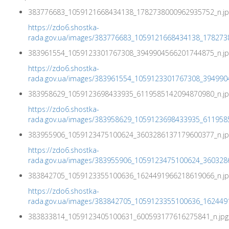
383776683_1059121668434138_1782738000962935752_n.jp
https://zdo6.shostka-
rada.gov.ua/images/383776683_1059121668434138_178273
383961554_1059123301767308_3949904566201744875_n.jp
https://zdo6.shostka-
rada.gov.ua/images/383961554_1059123301767308_394990
383958629_1059123698433935_6119585142094870980_n.jp
https://zdo6.shostka-
rada.gov.ua/images/383958629_1059123698433935_611958
383955906_1059123475100624_3603286137179600377_n.jp
https://zdo6.shostka-
rada.gov.ua/images/383955906_1059123475100624_360328
383842705_1059123355100636_1624491966218619066_n.jp
https://zdo6.shostka-
rada.gov.ua/images/383842705_1059123355100636_162449
383833814_1059123405100631_600593177616275841_n.jpg