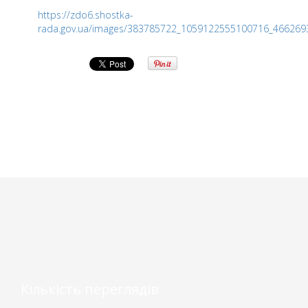
https://zdo6.shostka-
rada.gov.ua/images/383785722_1059122555100716_466269
Кількість переглядів