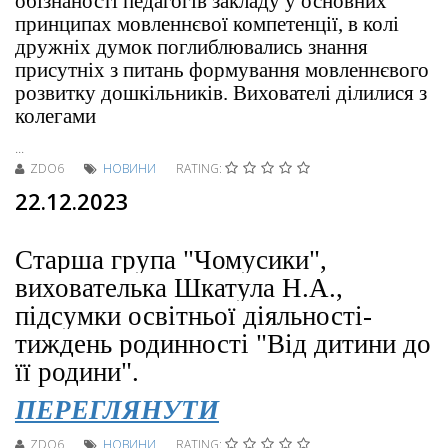
обізнаності педагогів закладу у основних
принципах мовленнєвої компетенції, в колі
дружніх думок поглиблювались знання
присутніх з питань формування мовленнєвого
розвитку дошкільників. Вихователі ділилися з
колегами
...
ZDO6
НОВИНИ
RATING:
22.12.2023
Старша група "Чомусики",
вихователька Шкатула Н.А.,
підсумки освітньої діяльності-
тиждень родинності "Від дитини до
її родини".
ПЕРЕГЛЯНУТИ
ZDO6
НОВИНИ
RATING: