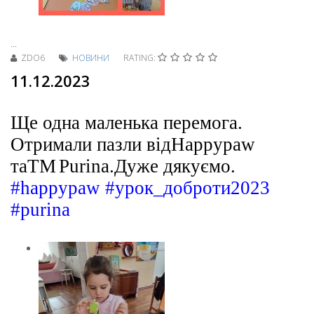
...
ZDO6
НОВИНИ
RATING:
11.12.2023
Ще одна маленька перемога
.
Отримали пазли від
Happypaw
та
TM
Purina
.
Дуже дякуємо.
#happypaw
#урок_доброти2023
#purina