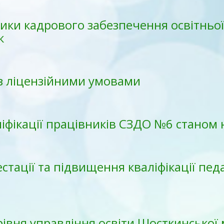
зники кадрового забезпечення освітньої
к
 з ліцензійними умовами
фікації працівників СЗДО №6 станом н
тації та підвищення кваліфікації пе
І рівня управління освіти Шосткинської 