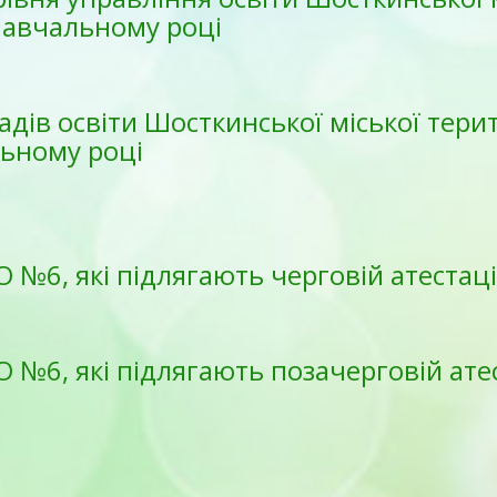
навчальному році
адів освіти Шосткинської міської тери
льному році
 №6, які підлягають черговій атестац
 №6, які підлягають позачерговій ате