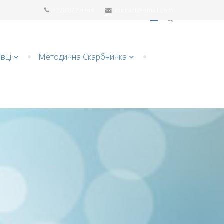
+228 872 4444
contact@email.com
вці
Методична Cкарбничка