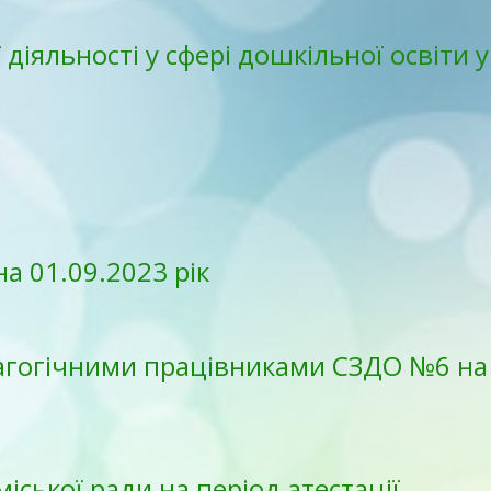
 діяльності у сфері дошкільної освіти у
а 01.09.2023 рік
дагогічними працівниками СЗДО №6 на
міської ради на період атестації