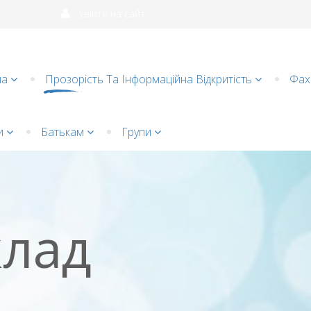
Увійти на сайт
на
Прозорість Та Інформаційна Відкритість
Фахі
и
Батькам
Групи
клад