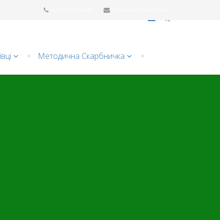
+228 872 4444
contact@email.com
вці
Методична Cкарбничка