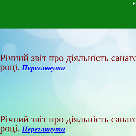
В
Річний звіт про діяльність сана
році.
Перегл
янути
Річний звіт про діяльність сана
році.
Перегл
янути