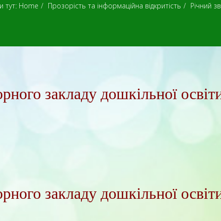
и тут:
Home
Прозорість та інформаційна відкритість
Річний зв
торного закладу дошкільної осві
торного закладу дошкільної осві