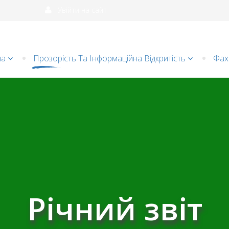
Увійти на сайт
на
Прозорість Та Інформаційна Відкритість
Фахі
и
Батькам
Групи
Річний звіт