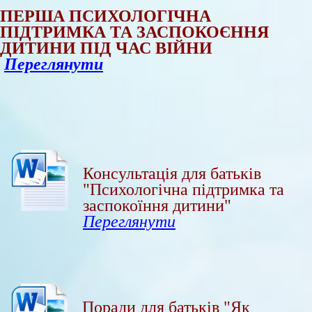
ПЕРША ПСИХОЛОГІЧНА
ПІДТРИМКА ТА ЗАСПОКОЄННЯ
ДИТИНИ ПІД ЧАС ВІЙНИ
Пер
егля
нути
Консультація для батьків
"Психологічна підтримка та
заспокоїння дитини"
Перегл
янути
Поради для батьків "Як