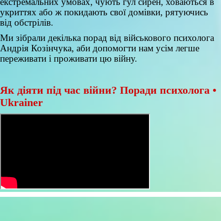
екстремальних умовах, чують гул сирен, ховаються в
укриттях або ж покидають свої домівки, рятуючись
від обстрілів.
Ми зібрали декілька порад від військового психолога
Андрія Козінчука, аби допомогти нам усім легше
переживати і проживати цю війну.
Як діяти під час війни? Поради психолога •
Ukrainer