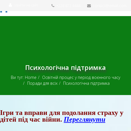
Увійти на сайт
+228 872 4444
contact@email.com
Психологічна підтримка
Ви тут:
Home
Освітній процес у період воєнного часу
Поради для всіх
Психологічна підтримка
Ігри та вправи для подолання страху у
дітей під час війни.
Перегл
я
нути