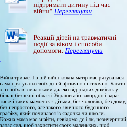
підтримати дитину під час
війни"
Переглянути
Реакції дітей на травматичні
події за віком і способи
допомоги.
Переглянути
Війна триває. І в цій війні кожна матір має рятуватися
сама і рятувати своїх дітей, фізично і психічно. Багато
хто поїхав з малюками далеко від рідних домівок у
більш безпечні області України або закордон і зараз
тисячі таких мамочок з дітьми, без чоловіка, без дому,
без непростого, але такого звичного буденного
графіку, який починався із садочка чи школи.
Кожна мама має знайти, невідомо де і як, невичерпний
запас сил, щоб захистити своїх маленьких, щоб