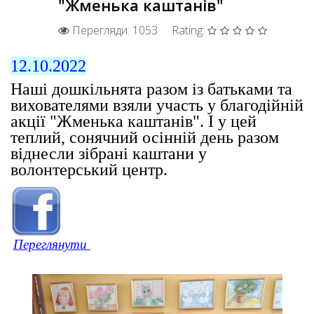
"Жменька каштанів"
Перегляди: 1053
Rating:
12.10.2022
Наші дошкільнята разом із батьками та
вихователями взяли участь у благодійній
акції "Жменька каштанів". І у цей
теплий, сонячний осінній день разом
віднесли зібрані каштани у
волонтерський центр.
Перегл
янути