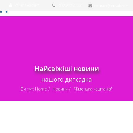
Увійти на сайт
+228 872 4444
contact@email.com
Найсвіжіші новини
нашого дитсадка
Ви тут:
Home
Новини
"Жменька каштанів"