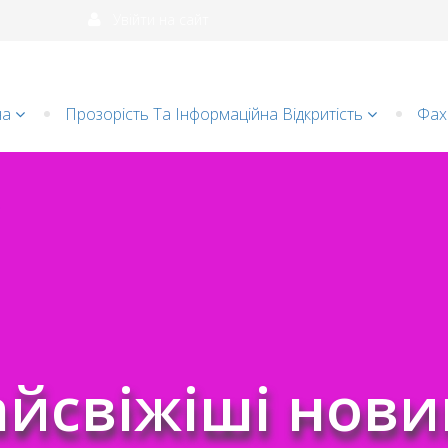
Увійти на сайт
на
Прозорість Та Інформаційна Відкритість
Фахі
и
Батькам
Групи
йсвіжіші нов