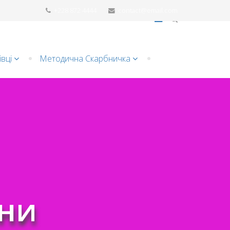
+228 872 4444
contact@email.com
вці
Методична Cкарбничка
ини