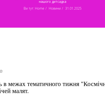
нашого дитсадка
Ви тут:
Home
Новини
31.01.2025
ть в межах тематичного тижня "Космічн
чей малят.