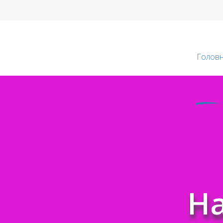
Голов
Новин
На