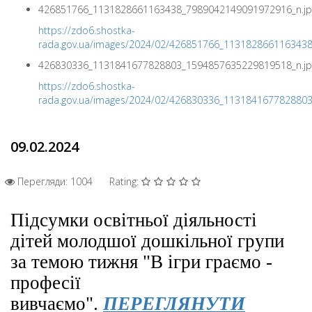
426851766_1131828661163438_7989042149091972916_n.jp
https://zdo6.shostka-
rada.gov.ua/images/2024/02/426851766_113182866116343
426830336_1131841677828803_1594857635229819518_n.jp
https://zdo6.shostka-
rada.gov.ua/images/2024/02/426830336_113184167782880
09.02.2024
Перегляди: 1004
Rating:
Підсумки освітньої діяльності
дітей молодшої дошкільної групи
за темою тижня "В ігри граємо -
професії
вивчаємо".
ПЕРЕГЛЯНУТИ