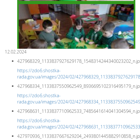
12.02.2024
427968329_1133837927629178_1548314244340023202_n.jp
https://zdo6.shostka-
rada.gov.ua/images/2024/02/427968329_113383792762917
427968334_1133837550962549_8936695102316495179_n.jp
https://zdo6.shostka-
rada.gov.ua/images/2024/02/427968334_113383755096254
427968631_1133837710962533_7485641614041304594_n.jp
https://zdo6.shostka-
rada.gov.ua/images/2024/02/427968631_113383771096253
427970936_1133837667629204_2493801445882910858_n.jp