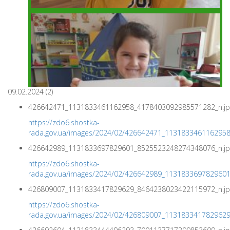
09.02.2024 (2)
426642471_1131833461162958_4178403092985571282_n.jp
https://zdo6.shostka-
rada.gov.ua/images/2024/02/426642471_113183346116295
426642989_1131833697829601_8525523248274348076_n.jp
https://zdo6.shostka-
rada.gov.ua/images/2024/02/426642989_113183369782960
426809007_1131833417829629_8464238023422115972_n.jp
https://zdo6.shostka-
rada.gov.ua/images/2024/02/426809007_113183341782962