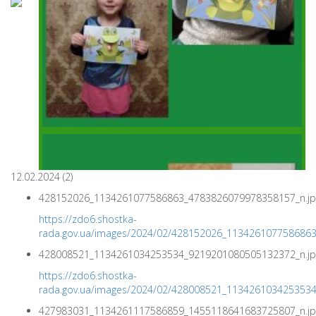
12.02.2024 (2)
428152026_1134261077586863_4783826079978358157_n.jp
https://zdo6.shostka-
rada.gov.ua/images/2024/02/428152026_113426107758686
428008521_1134261034253534_9219201080505132372_n.jp
https://zdo6.shostka-
rada.gov.ua/images/2024/02/428008521_113426103425353
427983031_1134261117586859_1455118641683725807_n.jp