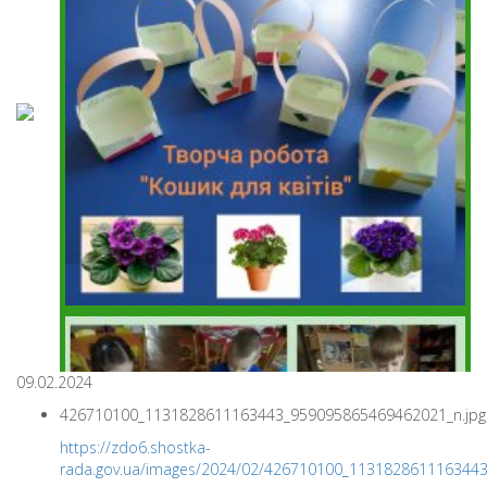
09.02.2024
426710100_1131828611163443_959095865469462021_n.jpg
https://zdo6.shostka-
rada.gov.ua/images/2024/02/426710100_113182861116344