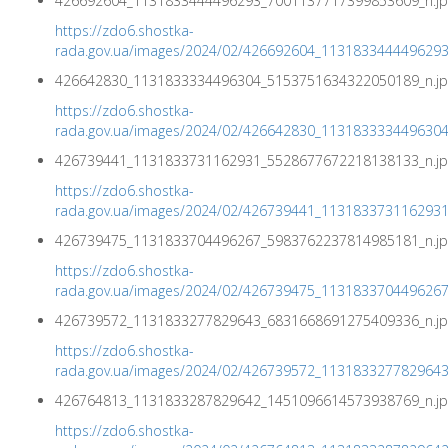
426692604_1131833444496293_7001137717399853609_n.jp
https://zdo6.shostka-
rada.gov.ua/images/2024/02/426692604_113183344449629
426642830_1131833334496304_5153751634322050189_n.jp
https://zdo6.shostka-
rada.gov.ua/images/2024/02/426642830_113183333449630
426739441_1131833731162931_5528677672218138133_n.jp
https://zdo6.shostka-
rada.gov.ua/images/2024/02/426739441_113183373116293
426739475_1131833704496267_5983762237814985181_n.jp
https://zdo6.shostka-
rada.gov.ua/images/2024/02/426739475_113183370449626
426739572_1131833277829643_6831668691275409336_n.jp
https://zdo6.shostka-
rada.gov.ua/images/2024/02/426739572_113183327782964
426764813_1131833287829642_1451096614573938769_n.jp
https://zdo6.shostka-