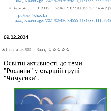
rada.gov.ua/images/2024/02/426764813_113183328782964
426764555_1131833611162943_7187730639979716454_n.jp
https://zdo6.shostka-
rada.gov.ua/images/2024/02/426764555_113183361116294
09.02.2024
Перегляди: 983
Rating:
Освітні активності до теми
"Рослини" у старшій групі
"Чомусики".