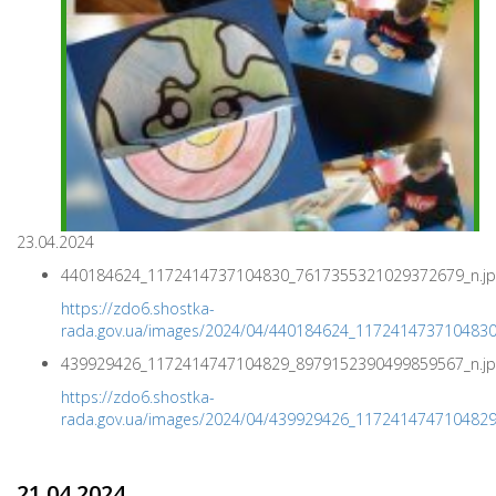
23.04.2024
440184624_1172414737104830_7617355321029372679_n.jp
https://zdo6.shostka-
rada.gov.ua/images/2024/04/440184624_117241473710483
439929426_1172414747104829_8979152390499859567_n.jp
https://zdo6.shostka-
rada.gov.ua/images/2024/04/439929426_117241474710482
21.04.2024