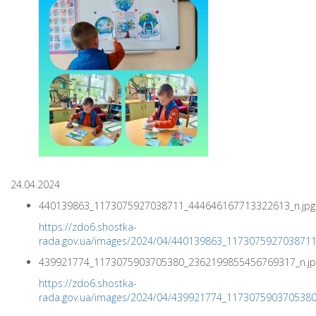
24.04.2024
440139863_1173075927038711_444646167713322613_n.jpg
https://zdo6.shostka-
rada.gov.ua/images/2024/04/440139863_117307592703871
439921774_1173075903705380_2362199855456769317_n.jp
https://zdo6.shostka-
rada.gov.ua/images/2024/04/439921774_117307590370538