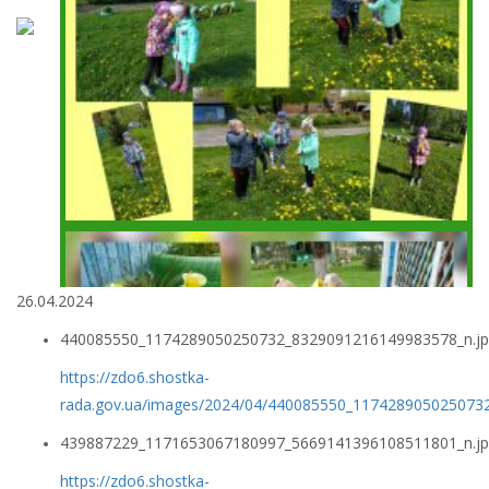
26.04.2024
440085550_1174289050250732_8329091216149983578_n.j
https://zdo6.shostka-
rada.gov.ua/images/2024/04/440085550_117428905025073
439887229_1171653067180997_5669141396108511801_n.j
https://zdo6.shostka-