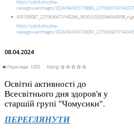
https://zdo6.shostka-
rada.gov.ua/images/2024/04/435778883_227063676314023
435700087_2270636673140246_3630153020344549398_n.jp
https://zdo6.shostka-
rada.gov.ua/images/2024/04/435700087_227063667314024
08.04.2024
Перегляди: 1000
Rating:
Освітні активності до
Всесвітнього дня здоров'я у
старшій групі "Чомусики".
ПЕРЕГЛЯНУТИ