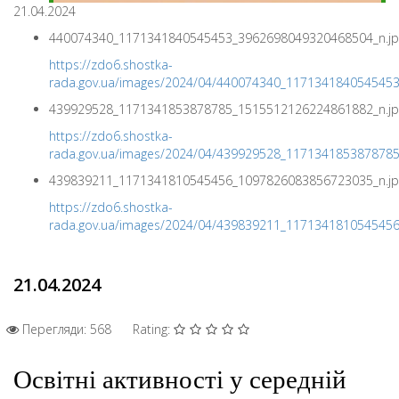
21.04.2024
440074340_1171341840545453_3962698049320468504_n.jp
https://zdo6.shostka-
rada.gov.ua/images/2024/04/440074340_117134184054545
439929528_1171341853878785_1515512126224861882_n.jp
https://zdo6.shostka-
rada.gov.ua/images/2024/04/439929528_117134185387878
439839211_1171341810545456_1097826083856723035_n.jp
https://zdo6.shostka-
rada.gov.ua/images/2024/04/439839211_117134181054545
21.04.2024
Перегляди: 568
Rating:
Освітні активності у середній